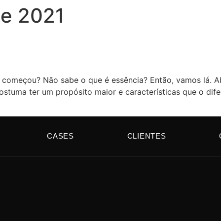
de 2021
to além do lucro
começou? Não sabe o que é essência? Então, vamos lá. Ab
stuma ter um propósito maior e características que o dife
CASES
CLIENTES