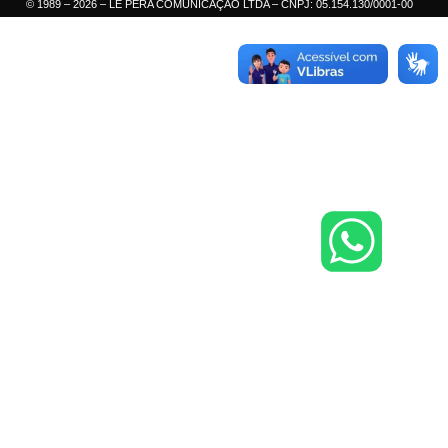
© 1989 – 2026 – LE PERA COMUNICAÇÃO LTDA – CNPJ: 05.154.130/0001-00