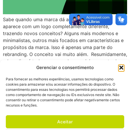
Sabe quando uma marca dá aquela repaginada e
aparece com um logo completamente diferente,
trazendo novos conceitos? Alguns mais modernos e
minimalistas, outros mais focados em características e
propósitos da marca. Isso é apenas uma parte do
rebranding. O conceito vai muito além. Resumidamente,
rebranding é todo processo de reposicionamento de
Gerenciar o consentimento
uma marca no mercado, […]
Para fornecer as melhores experiências, usamos tecnologias como
cookies para armazenar e/ou acessar informações do dispositivo. O
ZH-CN
EN
PT
ES
consentimento para essas tecnologias nos permitirá processar dados
como comportamento de navegação ou IDs exclusivos neste site. Não
consentir ou retirar o consentimento pode afetar negativamente certos
recursos e funções.
Aceitar