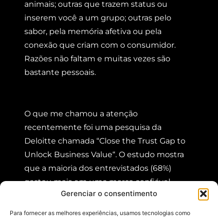
animais; outras que trazem status ou
inserem você a um grupo; outras pelo
sabor, pela memória afetiva ou pela
conexão que criam com o consumidor.
Razões não faltam e muitas vezes são
bastante pessoais.
O que me chamou a atenção
recentemente foi uma pesquisa da
Deloitte chamada “
Close the Trust Gap to
Unlock Business Value
“. O estudo mostra
que a maioria dos entrevistados (68%)
gastou mais em uma marca confiável,
Gerenciar o consentimento
sendo que o valor extra ficou em média
25% acima do preço de um produto similar
Para fornecer as melhores experiências, usamos tecnologias como