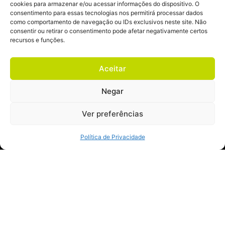
de marca menos confiável. Ou seja,
cookies para armazenar e/ou acessar informações do dispositivo. O
consentimento para essas tecnologias nos permitirá processar dados
trabalhar sua reputação e relacionamento
como comportamento de navegação ou IDs exclusivos neste site. Não
consentir ou retirar o consentimento pode afetar negativamente certos
com seu cliente, além de um produto de
recursos e funções.
qualidade, traz retornos reais para seu
negócio.
Aceitar
Negar
E nunca foi tão desafiador. Com as redes
Ver preferências
sociais se transformando no principal local
de trocas de informações e onde o
Política de Privacidade
consumidor ganhou voz e influência, ainda
que em seu microcosmo, as empresas
precisam cada vez mais aprender a
dialogar. Não há mais espaço para um
discurso unilateral.