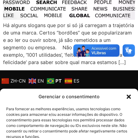
Há alguns slogans que por si só já carregam a trajetória
de uma marca. Certos “bordões” que se popularizaram
e ao ler ou ouvir sobre, já são remetidos a um
segmento ou empresa. Não é preciso falar, por
exemplo, ‘1001 utilidades’, ‘feito para você’ ou ‘abra a
Gerenciar o consentimento
felicidade’ para saber sobre qual marca estamos […]
Para fornecer as melhores experiências, usamos tecnologias como
cookies para armazenar e/ou acessar informações do dispositivo. O
ZH-CN
EN
PT
ES
consentimento para essas tecnologias nos permitirá processar dados
como comportamento de navegação ou IDs exclusivos neste site. Não
consentir ou retirar o consentimento pode afetar negativamente certos
recursos e funções.
Aceitar
Negar
Política de Privacidade