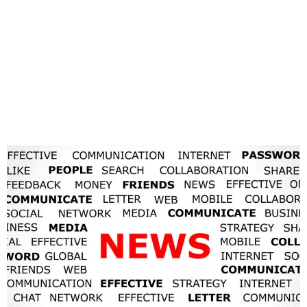
Dia:
11 de abril de
2022
Mais brand journalism e
menos frases de efeito