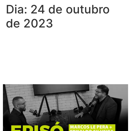
Dia:
24 de outubro
de 2023
Podcast Le Pera…Episódio
#1 Marcos Le Pera e
Ednaldo Silveira CFO
Google