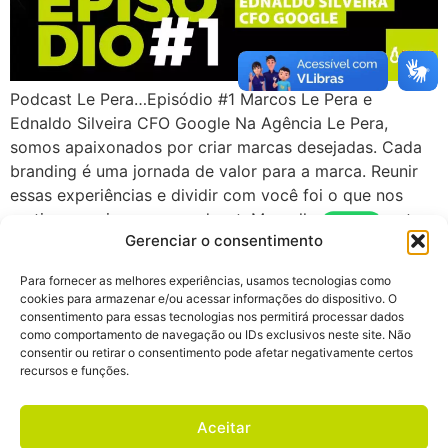
Podcast Le Pera…Episódio #1 Marcos Le Pera e
Ednaldo Silveira CFO Google Na Agência Le Pera,
somos apaixonados por criar marcas desejadas. Cada
branding é uma jornada de valor para a marca. Reunir
essas experiências e dividir com você foi o que nos
motivou a criar nosso podcast. Mergulhe com a gente
Gerenciar o consentimento
nesta jornada de […]
Para fornecer as melhores experiências, usamos tecnologias como
cookies para armazenar e/ou acessar informações do dispositivo. O
ZH-CN
EN
PT
ES
consentimento para essas tecnologias nos permitirá processar dados
como comportamento de navegação ou IDs exclusivos neste site. Não
consentir ou retirar o consentimento pode afetar negativamente certos
recursos e funções.
Aceitar