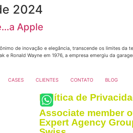
de 2024
e…a Apple
nimo de inovação e elegância, transcende os limites da te
niak e Ronald Wayne em 1976, a empresa emergiu da garag
CASES
CLIENTES
CONTATO
BLOG
Política de Privacid
Associate member o
Expert Agency Group
Swiss