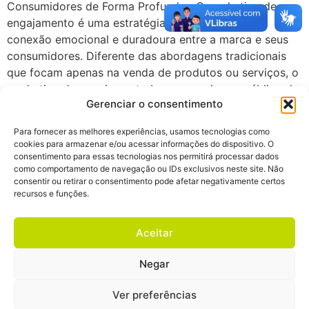
Consumidores de Forma Profunda O marketing de
engajamento é uma estratégia que visa criar uma
conexão emocional e duradoura entre a marca e seus
consumidores. Diferente das abordagens tradicionais
que focam apenas na venda de produtos ou serviços, o
marketing de engajamento busca envolver o público de
Gerenciar o consentimento
maneira […]
Para fornecer as melhores experiências, usamos tecnologias como
cookies para armazenar e/ou acessar informações do dispositivo. O
ZH-CN
EN
PT
ES
consentimento para essas tecnologias nos permitirá processar dados
como comportamento de navegação ou IDs exclusivos neste site. Não
consentir ou retirar o consentimento pode afetar negativamente certos
recursos e funções.
Aceitar
Negar
Política de Privacidade
Ver preferências
Associate member of LEAG - Local Expert Agency Group - Geneve - Swiss