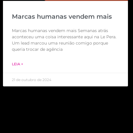
Marcas humanas vendem mais
Marcas humanas vendem mais Semanas atrás
aconteceu uma coisa interessante aqui na Le Pera.
Um lead marcou uma reunião comigo porque
queria trocar de agência
LEIA +
21 de outubro de 2024