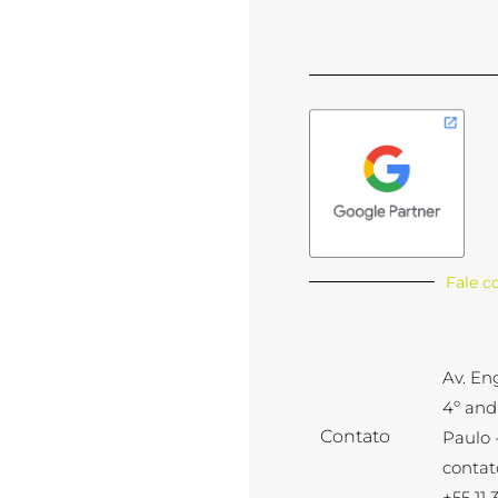
Fale c
Av. En
4º and
Contato
Paulo -
contat
+55 11