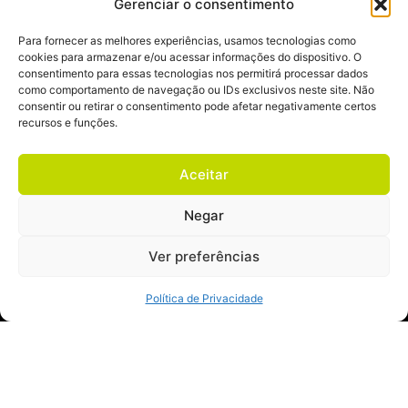
Gerenciar o consentimento
de aço e com a lâmina de barbear.
Para fornecer as melhores experiências, usamos tecnologias como
Além da identificação entre marca e produto, o
cookies para armazenar e/ou acessar informações do dispositivo. O
naming deve expressar os valores e objetivos de
consentimento para essas tecnologias nos permitirá processar dados
como comportamento de navegação ou IDs exclusivos neste site. Não
sua empresa.
consentir ou retirar o consentimento pode afetar negativamente certos
recursos e funções.
Aceitar
“
O nome da sua marca é a primeira
mensagem que você passa para o mundo.
Negar
Ver preferências
A Uber é um bom exemplo. A palavra quer dizer
Política de Privacidade
“acima” em alemão. É um nome curto, simples
de pronunciar em qualquer idioma (levando em
consideração que é uma marca internacional) e
que deixa claro sua potência e visão de negócio
superiores.