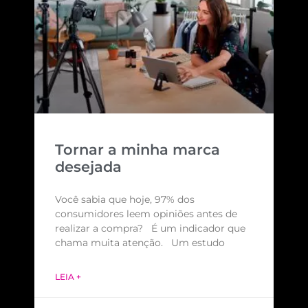
Tornar a minha marca
desejada
Você sabia que hoje, 97% dos
consumidores leem opiniões antes de
realizar a compra? É um indicador que
chama muita atenção. Um estudo
LEIA +