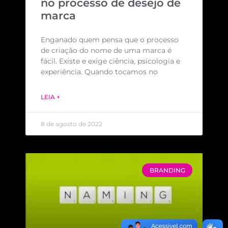
no processo de desejo de
marca
Enganado quem pensa que o processo
de criação do nome de uma marca é
fácil. Existe e exige ciência, psicologia e
experiência. Quando tocamos no
LEIA +
8 de agosto de 2022
BRANDING