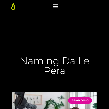
Naming Da Le
Pera
BRANDING