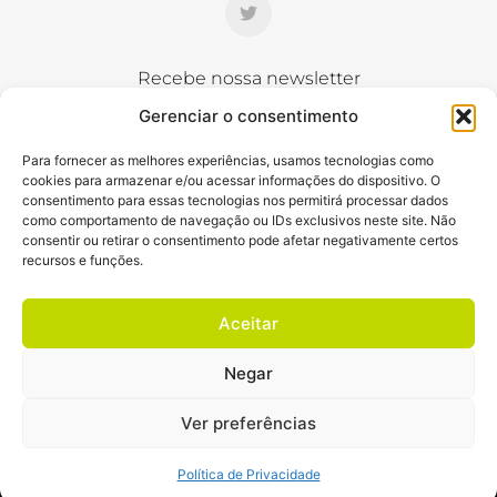
Recebe nossa newsletter
Gerenciar o consentimento
Nome
Para fornecer as melhores experiências, usamos tecnologias como
cookies para armazenar e/ou acessar informações do dispositivo. O
E-mail
consentimento para essas tecnologias nos permitirá processar dados
como comportamento de navegação ou IDs exclusivos neste site. Não
consentir ou retirar o consentimento pode afetar negativamente certos
recursos e funções.
Enviar
Aceitar
Negar
© 1989 – 2026 – LE PERA COMUNICAÇÃO LTDA – CNPJ: 05.154.130/0001-00
Ver preferências
Associate member of LEAG - Local Expert Agency Group - Geneve -
Swiss
Política de Privacidade