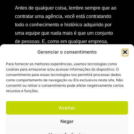
Antes de qualquer coisa, lembre sempre que ao
contratar uma agência, você está contratando
todo o conhecimento e histórico adquirido por
uma equipe que nada mais é que um conjunto
de pessoas. E, como em qualquer empresa,
pessoas realizam quando motivadas,
Gerenciar o consentimento
respeitadas e direcionadas a uma causa.
Para fornecer as melhores experiências, usamos tecnologias como
cookies para armazenar e/ou acessar informações do dispositivo. O
consentimento para essas tecnologias nos permitirá processar dados
como comportamento de navegação ou IDs exclusivos neste site. Não
Recado dado, vamos às dicas:
consentir ou retirar o consentimento pode afetar negativamente certos
recursos e funções.
Pesquise muito antes de selecionar;
Peça cases de clientes;
Aceitar
Se possível, converse com clientes das
Negar
agências que estão participando da
concorrência;