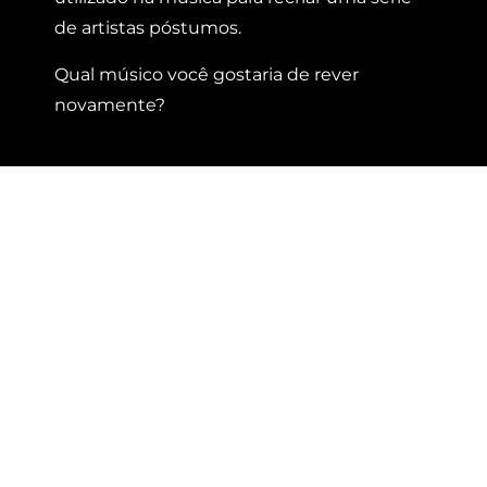
de artistas póstumos.
Qual músico você gostaria de rever
novamente?
Conte-nos sua dor
Fale conosco
Nome