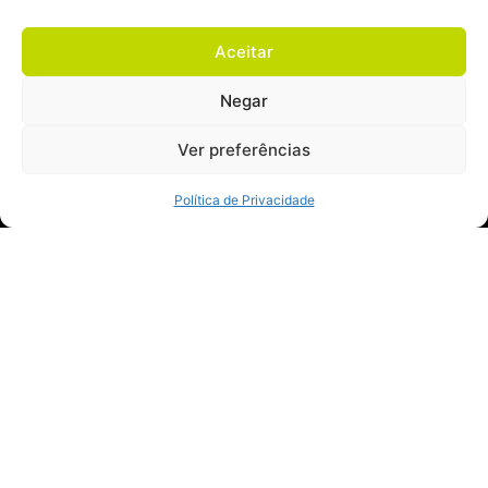
chats é a possibilidade de analisar a conversão
de cada pergunta e de transbordar a conversa de
Aceitar
um robô para um humano, aumentando a
assertividade da conversa.
Negar
O Marketing Conversacional já é uma realidade,
Ver preferências
mas precisa ser feito com cuidado para gerar
Política de Privacidade
resultados de verdade, pois o sucesso não vem
de forma simples. Além disso, estamos somente
no início dessa metodologia que está deixando
de ser para early adopters e está se tornando
mais para a massa.
Conte-nos sua dor