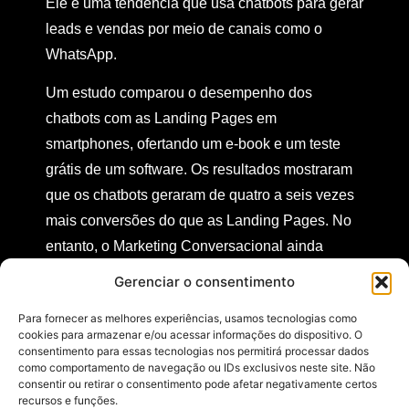
Ele é uma tendência que usa chatbots para gerar
leads e vendas por meio de canais como o
WhatsApp.
Um estudo comparou o desempenho dos
chatbots com as Landing Pages em
smartphones, ofertando um e-book e um teste
grátis de um software. Os resultados mostraram
que os chatbots geraram de quatro a seis vezes
mais conversões do que as Landing Pages. No
entanto, o Marketing Conversacional ainda
enfrenta desafios e requer cuidados para ser
Gerenciar o consentimento
bem-sucedido.
Para fornecer as melhores experiências, usamos tecnologias como
cookies para armazenar e/ou acessar informações do dispositivo. O
Um dos desafios é a otimização dos anúncios
consentimento para essas tecnologias nos permitirá processar dados
online para os chats, que é mais complexa do
como comportamento de navegação ou IDs exclusivos neste site. Não
consentir ou retirar o consentimento pode afetar negativamente certos
que para as Landing Pages. Outra vantagem dos
recursos e funções.