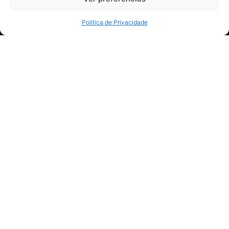
criação de conteúdo em uma experiência mais
personalizada e intuitiva.
Política de Privacidade
Conte-nos sua dor
Fale conosco
Nome
Nome Social