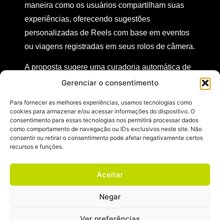
maneira como os usuários compartilham suas
experiências, oferecendo sugestões
personalizadas de Reels com base em eventos
ou viagens registradas em seus rolos de câmera.
A proposta sugere uma curadoria automática de
vídeos e fotos, simplificando o processo de
Gerenciar o consentimento
criação de conteúdo relevante e envolvente.
Para fornecer as melhores experiências, usamos tecnologias como
Com essa abordagem proativa, o Instagram
cookies para armazenar e/ou acessar informações do dispositivo. O
consentimento para essas tecnologias nos permitirá processar dados
busca facilitar ainda mais a experiência dos
como comportamento de navegação ou IDs exclusivos neste site. Não
usuários, proporcionando uma maneira intuitiva
consentir ou retirar o consentimento pode afetar negativamente certos
recursos e funções.
e eficiente de compartilhar momentos
significativos de suas vidas de maneira
Aceitar
visualmente atraente e coerente.
Negar
Essa nova ferramenta promete agregar valor ao
engajamento na plataforma, transformando a
Ver preferências