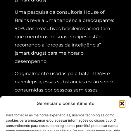
Uma pesquisa da consultoria House of
Brains revela uma tendência preocupante:
90% dos executivos brasileiros acreditam
que membros de suas equipes estão
recorrendo a “drogas da inteligência”
(smart drugs) para melhorar o
desempenho.
Originalmente usadas para tratar TDAH e
narcolepsia, essas substâncias estão sendo
consumidas por pessoas sem esses
distúrbios, atuando apenas como
Gerenciar o consentimento
estimulantes no ambiente corporativo.
Para fornecer as melhores experiências, usamos tecnologias como
Além disso, 74% dos executivos temem
cookies para armazenar e/ou acessar informações do dispositivo. O
consentimento para essas tecnologias nos permitirá processar dados
que funcionários cujos líderes usam essas
como comportamento de navegação ou IDs exclusivos neste site. Não