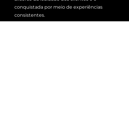
conquistada por meio de experiências
consistentes.
O Papel da Confiança no Branding
Em tempos de incerteza, uma marca forte
deve ser uma promessa segura. A
confiança é conquistada não apenas por
prometer, mas por entregar além do
esperado. Quando a narrativa não pode ser
controlada, a verdade percebida pelo
público é o que define a marca. Branding
deve ser parte da cultura da empresa,
refletido em cada interação.
A Transformação que Você Entrega
Branding não é apenas sobre identidade