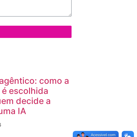
agêntico: como a
 é escolhida
em decide a
uma IA
6