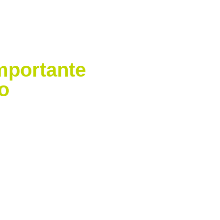
mportante
o