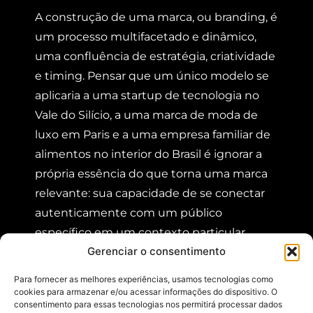
A construção de uma marca, ou branding, é
um processo multifacetado e dinâmico,
uma confluência de estratégia, criatividade
e timing. Pensar que um único modelo se
aplicaria a uma startup de tecnologia no
Vale do Silício, a uma marca de moda de
luxo em Paris e a uma empresa familiar de
alimentos no interior do Brasil é ignorar a
própria essência do que torna uma marca
relevante: sua capacidade de se conectar
autenticamente com um público
específico em um contexto particular.
Gerenciar o consentimento
Historicamente, o modelo predominante
Para fornecer as melhores experiências, usamos tecnologias como
de construção de marca era o “top-down”,
cookies para armazenar e/ou acessar informações do dispositivo. O
impulsionado por grandes investimentos
consentimento para essas tecnologias nos permitirá processar dados