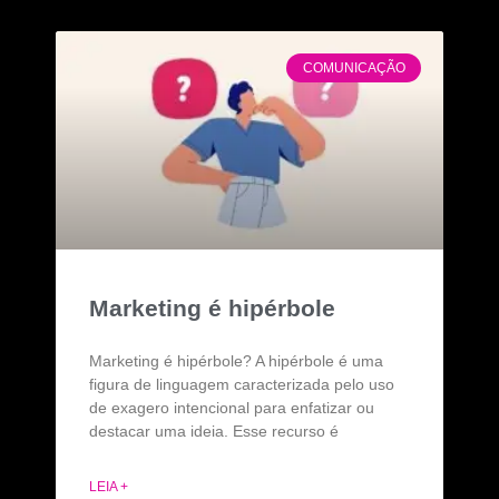
COMUNICAÇÃO
Marketing é hipérbole
Marketing é hipérbole? A hipérbole é uma
figura de linguagem caracterizada pelo uso
de exagero intencional para enfatizar ou
destacar uma ideia. Esse recurso é
LEIA +