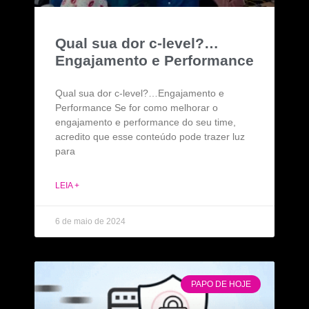
Qual sua dor c-level?…
Engajamento e Performance
Qual sua dor c-level?…Engajamento e
Performance Se for como melhorar o
engajamento e performance do seu time,
acredito que esse conteúdo pode trazer luz
para
LEIA +
6 de maio de 2024
PAPO DE HOJE