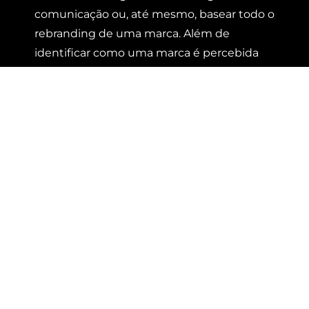
comunicação ou, até mesmo, basear todo o
rebranding de uma marca. Além de
identificar como uma marca é percebida
pelo consumidor, o resultado costuma
trazer dados valiosos sobre pontos fortes e
fracos, aceitação ou rejeição de um produto
ou material publicitário, assim como revelar
oportunidades de negócio a serem
exploradas junto ao seu público.
Ao contrário do que muitos pensam, para
que uma pesquisa realmente traga
informações relevantes não basta apenas
elaborar perguntas. Até mesmo elas
precisam de uma estratégia por trás. Ou
seja, primeiro passo a ser definido: quem é