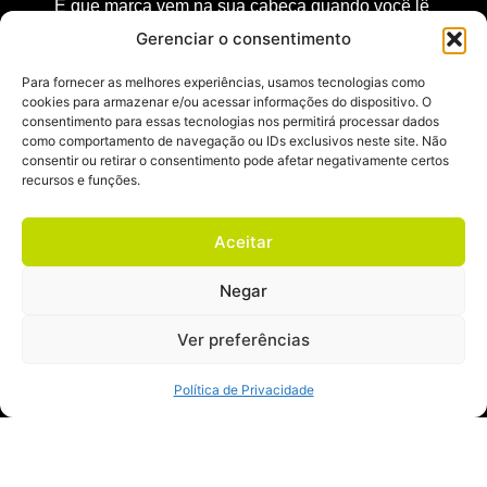
E que marca vem na sua cabeça quando você lê
essa frase?
Gerenciar o consentimento
Para fornecer as melhores experiências, usamos tecnologias como
cookies para armazenar e/ou acessar informações do dispositivo. O
consentimento para essas tecnologias nos permitirá processar dados
Pra mim, sem dúvidas, é a Apple. Desejada pelo
como comportamento de navegação ou IDs exclusivos neste site. Não
seu design e pela funcionalidade de seus
consentir ou retirar o consentimento pode afetar negativamente certos
recursos e funções.
produtos, a empresa de Steve Jobs tem uma
receita que envolve uma série de fatores.
Aceitar
Negar
Pensa junto comigo: além do design, a Apple é
Ver preferências
pioneira em tecnologias como a tela sensível ao
toque e aparelhos com internet sem fio. É um
Política de Privacidade
produto bonito, refinado e muito funcional. Uma
vez que a pessoa começa a usar, ela vê que há
muito mais coisas além do design e acaba se