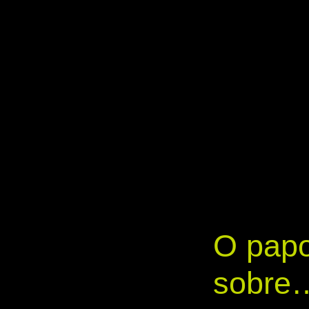
O papo
sobre…