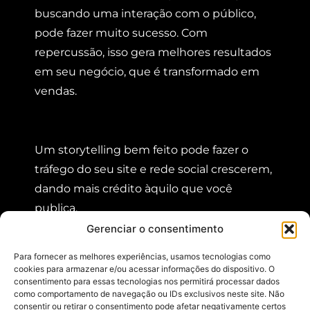
buscando uma interação com o público,
pode fazer muito sucesso. Com
repercussão, isso gera melhores resultados
em seu negócio, que é transformado em
vendas.
Um storytelling bem feito pode fazer o
tráfego do seu site e rede social crescerem,
dando mais crédito àquilo que você
publica.
Gerenciar o consentimento
Para fornecer as melhores experiências, usamos tecnologias como
Acreditamos que vender histórias, com
cookies para armazenar e/ou acessar informações do dispositivo. O
consentimento para essas tecnologias nos permitirá processar dados
autoridade de fontes confiáveis, é
como comportamento de navegação ou IDs exclusivos neste site. Não
imprescindível para marcas que desejam
consentir ou retirar o consentimento pode afetar negativamente certos