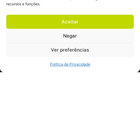
recursos e funções.
ganhar a confiança de seu público, que
querem atrelar valor ao seu produto e
Aceitar
serviço.
Negar
Ver preferências
Contar histórias no marketing
Política de Privacidade
O termo no marketing que é utilizado para
esse tipo de propósito é o storytelling, que
é a arte de contar histórias. Fazer o
desenvolvimento e adaptação de
narrativas utilizando elementos específicos
— personagem, ambiente, conflito e uma
mensagem.