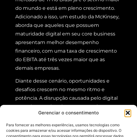
do mundo e está em pleno crescimento.
Adicionado a isso, um estudo da McKinsey,
aborda que aqueles que possuem
maturidade digital em seu core business
apresentam melhor desempenho
financeiro, com uma taxa de crescimento
do EBITA até três vezes maior que as
demais empresas.
Diante desse cenário, oportunidades e
desafios crescem no mesmo ritmo e
potência. A disrupção causada pelo digital
se acelera e exige das empresas do setor
Gerenciar o consentimento
adequações às mudanças bruscas nos
rumos do mercado: atualizações aceleradas
Para fornecer as melhores experiências, usamos tecnologias como
cookies para armazenar e/ou acessar informações do dispositivo. O
e constantes de sistemas e produtos,
consentimento para essas tecnologias nos permitirá processar dados